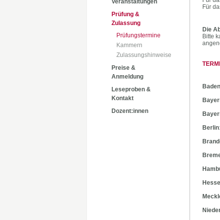
Für da
Veranstaltungen
Für da
Prüfung &
Zulassung
Die Ab
Prüfungstermine
Bitte 
angen
Kammern
Zulassungshinweise
TERM
Preise &
Anmeldung
Baden
Leseproben &
Kontakt
Bayer
Dozent:innen
Bayer
Berlin
Brand
Brem
Hamb
Hess
Meckl
Niede