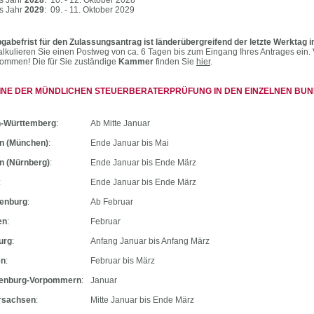
s Jahr
2028
:
10. - 12. Oktober 2028
s Jahr
2029
:
09. - 11. Oktober 2029
gabefrist für den Zulassungsantrag ist länderübergreifend der letzte Werktag i
kalkulieren Sie einen Postweg von ca. 6 Tagen bis zum Eingang Ihres Antrages ein.
ommen! Die für Sie zuständige
Kammer
finden Sie
hier
.
INE DER MÜNDLICHEN STEUERBERATERPRÜFUNG IN DEN EINZELNEN BU
-Württemberg
:
Ab Mitte Januar
n (München)
:
Ende Januar bis Mai
n (Nürnberg)
:
Ende Januar bis Ende März
:
Ende Januar bis Ende März
enburg
:
Ab Februar
en
:
Februar
urg
:
Anfang Januar bis Anfang März
en
:
Februar bis März
enburg-Vorpommern
:
Januar
rsachsen
:
Mitte Januar bis Ende März