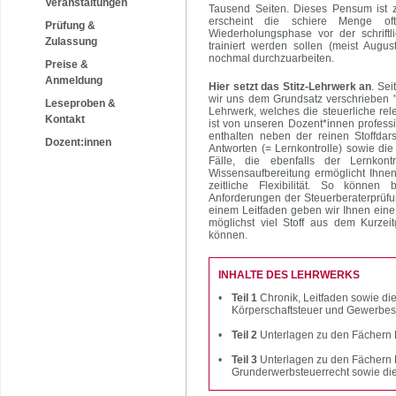
Veranstaltungen
Tausend Seiten. Dieses Pensum ist zw
erscheint die schiere Menge oft
Prüfung &
Wiederholungsphase vor der schrift
Zulassung
trainiert werden sollen (meist Aug
nochmal durchzuarbeiten.
Preise &
Anmeldung
Hier setzt das Stitz-Lehrwerk an
. Se
wir uns dem Grundsatz verschrieben "E
Leseproben &
Lehrwerk, welches die steuerliche rel
Kontakt
ist von unseren Dozent*innen professio
enthalten neben der reinen Stoffdar
Dozent:innen
Antworten (= Lernkontrolle) sowie d
Fälle, die ebenfalls der Lernkon
Wissensaufbereitung ermöglicht Ihne
zeitliche Flexibilität. So können 
Anforderungen der Steuerberaterprüfu
einem Leitfaden geben wir Ihnen ein
möglichst viel Stoff aus dem Kurzeit
können.
INHALTE DES LEHRWERKS
•
Teil 1
Chronik, Leitfaden sowie d
Körperschaftsteuer und Gewerbes
•
Teil 2
Unterlagen zu den Fächern
•
Teil 3
Unterlagen zu den Fächern B
Grunderwerbsteuerrecht sowie di