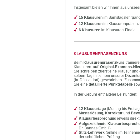
Insgesamt bieten wir Ihnen aus unser
15 Klausuren
im Samstagslehrgang
12 Klausuren
im Klausurenpräsenz
6 Klausuren
im Klausuren-Finale
KLAUSURENPRÄSENZKURS
Beim
Klausurenpräsenzkurs
trainier
Klausuren
auf Original-Examens-Niv
Sie schreiben zuerst eine Klausur und
selben Tag mit einem unserer Dozent
(in Düsseldorf) geschrieben. Zusammen
Sie eine
detaillierte Punktetabelle
sow
In der Gebühr enthaltene Leistungen:
12 Klausurtage
(Montag bis Freitag
Musterlösung, Korrektur
und
Bewe
Klausurbesprechung
jeweils direk
Aufgezeichnete Klausurbesprech
Dr. Bannas GmbH)
Stitz-Lehrwerk
(online im Teilnehm
der schriftlichen Prüfung