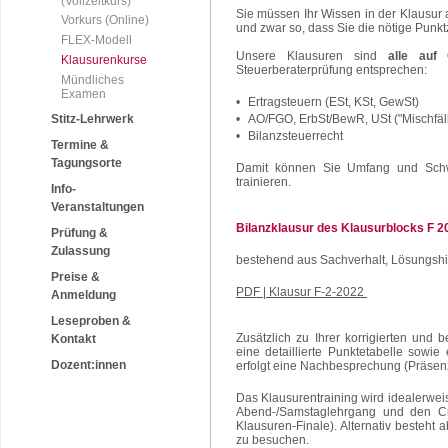
(Vollzeitkurs)
Sie müssen Ihr Wissen in der Klausur 
Vorkurs (Online)
und zwar so, dass Sie die nötige Punk
FLEX-Modell
Unsere Klausuren sind
alle auf 
Klausurenkurse
Steuerberaterprüfung entsprechen:
Mündliches
Examen
•
Ertragsteuern (ESt, KSt, GewSt)
Stitz-Lehrwerk
•
AO/FGO, ErbSt/BewR, USt ("Mischfäll
•
Bilanzsteuerrecht
Termine &
Tagungsorte
Damit können Sie Umfang und Schwi
trainieren.
Info-
Veranstaltungen
Bilanzklausur des Klausurblocks F 2
Prüfung &
Zulassung
bestehend aus Sachverhalt, Lösungsh
Preise &
PDF | Klausur F-2-2022
Anmeldung
Leseproben &
Zusätzlich zu Ihrer korrigierten und
Kontakt
eine detaillierte Punktetabelle sowie
Dozent:innen
erfolgt eine Nachbesprechung (Präsen
Das Klausurentraining wird idealerwe
Abend-/Samstaglehrgang und den Cra
Klausuren-Finale). Alternativ besteht 
zu besuchen.