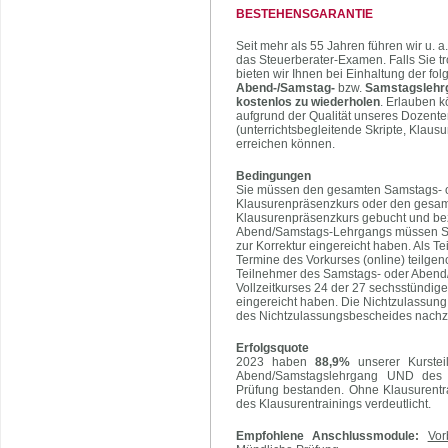
BESTEHENSGARANTIE
Seit mehr als 55 Jahren führen wir u. 
das Steuerberater-Examen. Falls Sie tr
bieten wir Ihnen bei Einhaltung der f
Abend-/Samstag-
bzw.
Samstagslehr
kostenlos zu wiederholen
. Erlauben k
aufgrund der Qualität unseres Dozente
(unterrichtsbegleitende Skripte, Klaus
erreichen können.
Bedingungen
Sie müssen den gesamten Samstags- 
Klausurenpräsenzkurs oder den gesamt
Klausurenpräsenzkurs gebucht und bez
Abend/Samstags-Lehrgangs müssen Sie
zur Korrektur eingereicht haben. Als T
Termine des Vorkurses (online) teilg
Teilnehmer des Samstags- oder Abend
Vollzeitkurses 24 der 27 sechsstündig
eingereicht haben. Die Nichtzulassung
des Nichtzulassungsbescheides nach
Erfolgsquote
2023 haben
88,9%
unserer Kurst
Abend/Samstagslehrgang UND des ans
Prüfung bestanden. Ohne Klausurentr
des Klausurentrainings verdeutlicht.
Empfohlene Anschlussmodule:
Vor