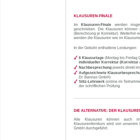
KLAUSUREN-FINALE
Im
Klausuren-Finale
werden insg
geschrieben. Die Klausuren können a
(Berechnung je Korrektur). Weiterhin 
werden die Klausuren wie im Klausuren
In der Gebühr enthaltene Leistungen:
6 Klausurtage
(Montag bis Freitag 
individueller
Korrektur
(Korrektur 
Nachbesprechung
jeweils direkt i
Aufgezeichnete Klausurbesprech
Dr. Bannas GmbH)
Stitz-Lehrwerk
(online im Teilnehm
der schriftlichen Prüfung
DIE ALTERNATIVE: DER KLAUSUR
Alle Klausuren können auch
Klausurenfernkurs wird von unserem 
GmbH durchgeführt.