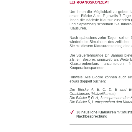
LEHRGANGSKONZEPT
Um Ihnen die Möglichkeit zu geben, l
ersten Blöcke A bis E jeweils 7 Tage
Ihnen die nächste Klausur zusenden (
und September) schreiben Sie innerh
Klausuren.
Nach spätestens zehn Tagen sollten S
wiederholte Simulation des zeitliche
Sie mit diesem Klausurentraining eine
Die Steuerlehrgänge Dr. Bannas biet
z.B. ein Besprechungsweb an. Weiterf
Klausurenfernkurs anzumelden
Kooperationspartners.
Hinweis: Alle Blöcke können auch ei
etwas doppelt buchen:
Die Blöcke A, B, C, D, E sind Be
Crashkurses (Vollzeitkurses).
Die Blöcke F, G, H, J entsprechen den
Die Blöcke K, L entsprechen den Klaus
30 häusliche Klausuren
mit
Muste
Nachbesprechung